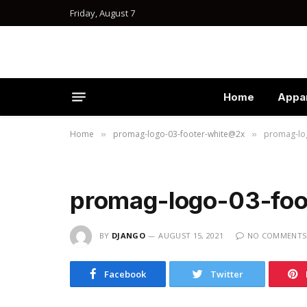
Friday, August 7
Home
Appa
Home
promag-logo-03-footer-white@2x
promag-lo
»
»
promag-logo-03-fo
BY
DJANGO
AUGUST 15, 2021
NO COMMENTS
Facebook
Twitter