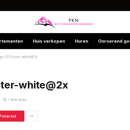
rtementen
Huis verkopen
Huren
Onroerend go
go-03-footer-white@2x
oter-white@2x
1 MIN READ
Pinterest