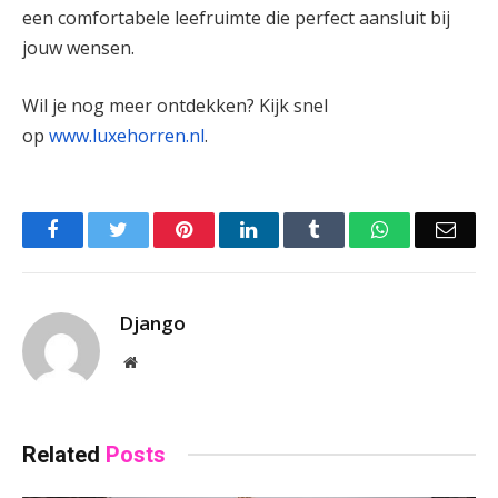
een comfortabele leefruimte die perfect aansluit bij
jouw wensen.
Wil je nog meer ontdekken? Kijk snel
op
www.luxehorren.nl
.
Facebook
Twitter
Pinterest
LinkedIn
Tumblr
WhatsApp
Emai
Django
Website
Related
Posts