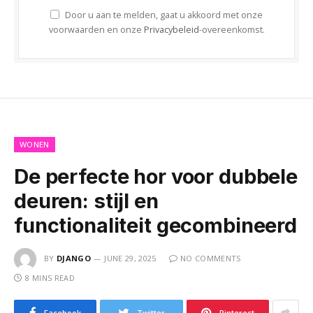
Door u aan te melden, gaat u akkoord met onze
voorwaarden en onze
Privacybeleid
-overeenkomst.
WONEN
De perfecte hor voor dubbele
deuren: stijl en
functionaliteit gecombineerd
BY
DJANGO
JUNE 29, 2025
NO COMMENTS
8 MINS READ
Facebook
Twitter
Pinterest