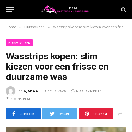
Home
Huishouden
Wasstrips kopen: slim kiezen voor een frisse en duurzame was
»
»
HUISHOUDEN
Wasstrips kopen: slim
kiezen voor een frisse en
duurzame was
BY
DJANGO
JUNE 18, 2026
NO COMMENTS
3 MINS READ
Facebook
Twitter
Pinterest