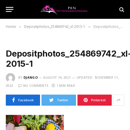
Home
Depositphotos_254869742_xl-2015-1
Depositphotos_254869742_xl-2015-1
»
»
Depositphotos_254869742_xl
2015-1
BY
DJANGO
AUGUST 14, 2021
UPDATED:
NOVEMBER 11,
2022
NO COMMENTS
1 MIN READ
Facebook
Twitter
Pinterest