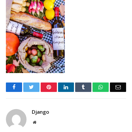
Facebook
Twitter
Pinterest
LinkedIn
Tumblr
WhatsApp
Emai
Django
Website