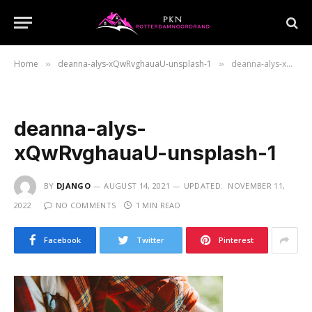
Home
deanna-alys-xQwRvghauaU-unsplash-1
deanna-alys-xQwRvghauaU-unsplash-1
»
»
deanna-alys-
xQwRvghauaU-unsplash-1
BY
DJANGO
AUGUST 14, 2021
UPDATED:
NOVEMBER 11,
2022
NO COMMENTS
1 MIN READ
Facebook
Twitter
Pinterest