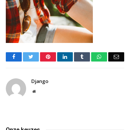
Facebook
Twitter
Pinterest
LinkedIn
Tumblr
WhatsApp
Emai
Django
Website
Onze keuzes