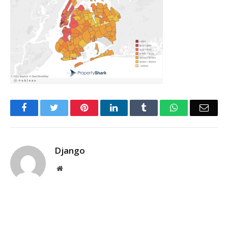
Facebook
Twitter
Pinterest
LinkedIn
Tumblr
WhatsApp
Emai
Django
Website