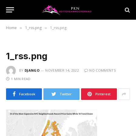
Home
1_rss.png
1_rss.png
»
»
1_rss.png
BY
DJANGO
NOVEMBER 14, 2022
NO COMMENTS
1 MIN READ
Facebook
Twitter
Pinterest