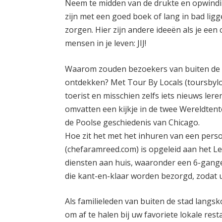
Neem te midden van de drukte en opwinding
zijn met een goed boek of lang in bad ligg
zorgen. Hier zijn andere ideeën als je een
mensen in je leven: JIJ!
Waarom zouden bezoekers van buiten de s
ontdekken? Met Tour By Locals (toursbylo
toerist en misschien zelfs iets nieuws ler
omvatten een kijkje in de twee Wereldten
de Poolse geschiedenis van Chicago.
Hoe zit het met het inhuren van een pers
(chefaramreed.com) is opgeleid aan het Le
diensten aan huis, waaronder een 6-gangen
die kant-en-klaar worden bezorgd, zodat u
Als familieleden van buiten de stad langs
om af te halen bij uw favoriete lokale rest