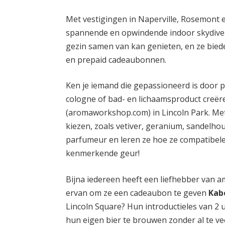
Met vestigingen in Naperville, Rosemont 
spannende en opwindende indoor skydive-
gezin samen van kan genieten, en ze bie
en prepaid cadeaubonnen.
Ken je iemand die gepassioneerd is door 
cologne of bad- en lichaamsproduct creër
(aromaworkshop.com) in Lincoln Park. Met 
kiezen, zoals vetiver, geranium, sandelho
parfumeur en leren ze hoe ze compatibe
kenmerkende geur!
Bijna iedereen heeft een liefhebber van amb
ervan om ze een cadeaubon te geven
Kab
Lincoln Square? Hun introductieles van 2 
hun eigen bier te brouwen zonder al te ve