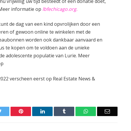
 vrijwillig uw tijd besteedt of een donatie doet,
 Meer informatie op
lbfechicago.org.
kunt de dag van een kind opvrolijken door een
ren of gewoon online te winkelen met de
adeaubonnen worden ook dankbaar aanvaard en
us te kopen om te voldoen aan de unieke
e adolescente populatie van Lurie. Meer
op
2022 verscheen eerst op Real Estate News &
Twitter
Pinterest
LinkedIn
Tumblr
WhatsApp
Email