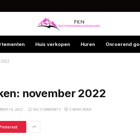
rtementen
Huis verkopen
Huren
Onroerend go
 2022
oken: november 2022
BER 16, 2022
NO COMMENTS
5 MINS READ
Pinterest