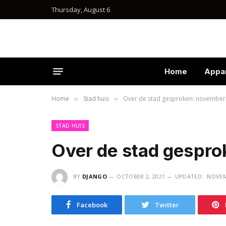
Thursday, August 6
Home
Appa
Home
Stad huis
Over de stad gesproken: november
»
»
STAD HUIS
Over de stad gespr
BY
DJANGO
OCTOBER 2, 2021
UPDATED:
NOVEM
Facebook
Twitter