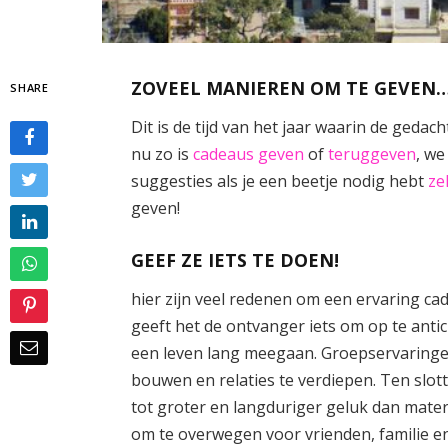
ZOVEEL MANIEREN OM TE GEVEN
SHARE
Dit is de tijd van het jaar waarin de ged
nu zo is
cadeaus geven
of
teruggeven
, we
suggesties als je een beetje nodig hebt
ze
geven!
GEEF ZE IETS TE DOEN!
hier zijn veel redenen om een ​​ervaring c
geeft het de ontvanger iets om op te anti
een leven lang meegaan. Groepservaring
bouwen en relaties te verdiepen. Ten slot
tot groter en langduriger geluk dan materi
om te overwegen voor vrienden, familie en 