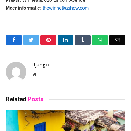
Plaats:
Winnetka, 620 Lincoln Avenue
Meer informatie:
thewinnetkashow.com
Facebook
Twitter
Pinterest
LinkedIn
Tumblr
WhatsApp
Emai
Django
Website
Related
Posts