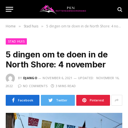
Home
Stad huis
5 dingen om te doen in de North Shore: 4 november
»
»
STAD HUIS
5 dingen om te doen in de
North Shore: 4 november
BY
DJANGO
NOVEMBER 6, 2021
UPDATED:
NOVEMBER 16,
2022
NO COMMENTS
3 MINS READ
Facebook
Twitter
Pinterest