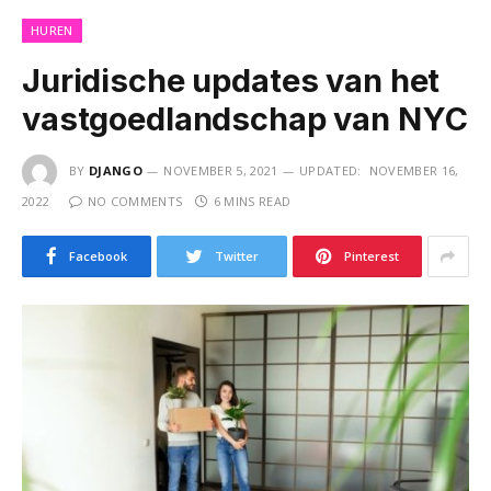
HUREN
Juridische updates van het
vastgoedlandschap van NYC
BY
DJANGO
NOVEMBER 5, 2021
UPDATED:
NOVEMBER 16,
2022
NO COMMENTS
6 MINS READ
Facebook
Twitter
Pinterest